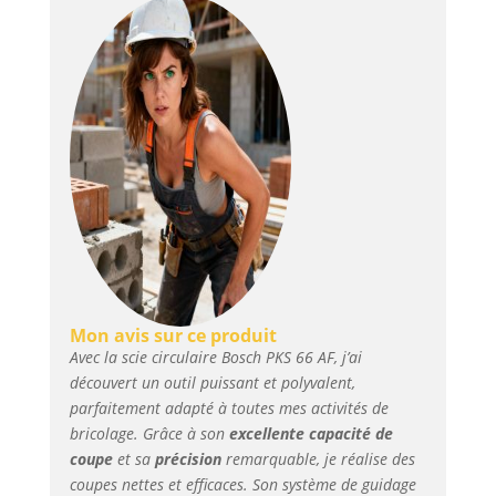
fourni Accepte les
lames de scie
circulaire avec un
diamètre nominal de
190 mm Livré avec :
PKS 66 AF, boîtier
CleanSystem, guide de
coupe CutControl, trois
éléments de rail de
guidage (de 35 cm
chacun), lame
Speedline Wood
(diamètre 190 mm),
butée parallèle, carton
Mon avis sur ce produit
Avec la scie circulaire Bosch PKS 66 AF, j’ai
découvert un outil puissant et polyvalent,
parfaitement adapté à toutes mes activités de
bricolage. Grâce à son
excellente capacité de
coupe
et sa
précision
remarquable, je réalise des
coupes nettes et efficaces. Son système de guidage