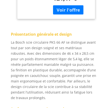
coupes longues très
précises avec le rail de
guidage fourni Travail
propre car 80 % des
copeaux sont
récupérés par le
Présentation générale et design
boîtier CleanSystem
fourni Accepte les
La Bosch scie circulaire PKS 66 AF se distingue avant
lames de scie
tout par son design soigné et ses matériaux
circulaire avec un
robustes. Avec des dimensions de 46 x 34 x 28,5 cm
diamètre nominal de
pour un poids étonnamment léger de 5,4 kg, elle se
190 mm Livré avec :
PKS 66 AF, boîtier
révèle parfaitement maniable malgré sa puissance.
CleanSystem, guide de
Sa finition en plastique durable, accompagnée d’une
coupe CutControl, trois
poignée en caoutchouc souple, garantit une prise en
éléments de rail de
main ergonomique et confortable. Par ailleurs, le
guidage (de 35 cm
design circulaire de la scie contribue à sa stabilité
chacun), lame
pendant l’utilisation, réduisant ainsi la fatigue lors
Speedline Wood
de travaux prolongés.
(diamètre 190 mm),
butée parallèle, carton