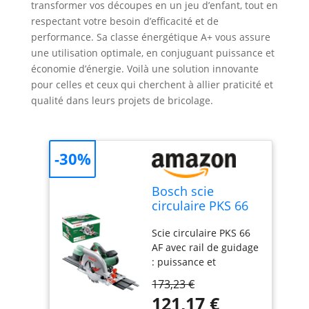
transformer vos découpes en un jeu d’enfant, tout en
respectant votre besoin d’efficacité et de
performance. Sa classe énergétique A+ vous assure
une utilisation optimale, en conjuguant puissance et
économie d’énergie. Voilà une solution innovante
pour celles et ceux qui cherchent à allier praticité et
qualité dans leurs projets de bricolage.
-30%
Bosch scie
circulaire PKS 66
AF (Lame de scie,
Scie circulaire PKS 66
rail de guidage,
AF avec rail de guidage
carton, 1 600 W)
: puissance et
précision pour les
173,23 €
coupes droites Permet
121,17 €
aussi d’effectuer des