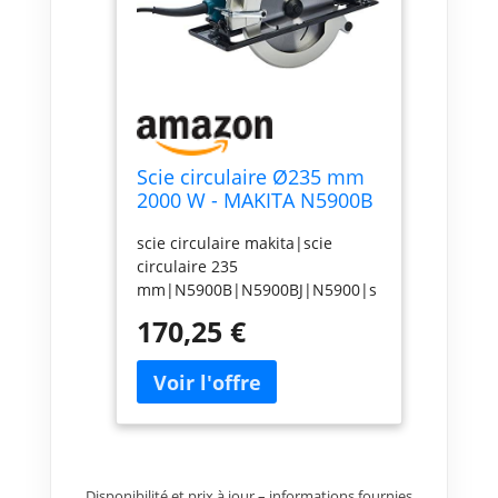
Scie circulaire Ø235 mm
2000 W - MAKITA N5900B
scie circulaire makita|scie
circulaire 235
mm|N5900B|N5900BJ|N5900|s
cie circulaire 2000 W
170,25 €
Disponibilité et prix à jour – informations fournies