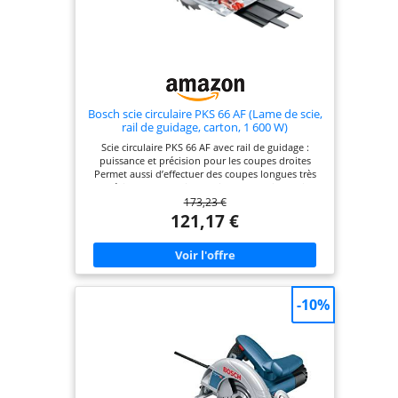
Bosch scie circulaire PKS 66 AF (Lame de scie,
rail de guidage, carton, 1 600 W)
Scie circulaire PKS 66 AF avec rail de guidage :
puissance et précision pour les coupes droites
Permet aussi d’effectuer des coupes longues très
précises avec le rail de guidage fourni Travail
173,23 €
propre car 80 % des copeaux sont récupérés par le
boîtier CleanSystem fourni Accepte les lames de
121,17 €
scie circulaire avec un diamètre nominal de 190
mm Livré avec : PKS 66 AF, boîtier CleanSystem,
guide de coupe CutControl, trois éléments de rail
de guidage (de 35 cm chacun), lame Speedline
Wood (diamètre 190 mm), butée parallèle, carton
-10%