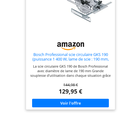
Bosch Professional scie circulaire GKS 190
(puissance 1 400 W, lame de scie : 190 mm,
profondeur de coupe : 70 mm, avec lame au
La scie circulaire GKS 190 de Bosch Professional
carbure, adaptateur d’aspiration, butée
avec diamètre de lame de 190 mm Grande
parallèle, clé six pans mâle)
souplesse d’utilisation dans chaque situation grâce
à la capacité de coupe élevée (70 mm) et à la
144,98 €
fonction d’inclinaison (jusqu’à 56°) Progression de
sciage rapide dans les bois tendres et durs grâce au
129,95 €
puissant moteur de 1 400 W. Régime à vide : 5 500
tr/min Forme ergonomique et compacte pour une
bonne prise en main et maniabilité Livré avec :
GKS 190, lame au carbure, adaptateur d’aspiration,
butée parallèle, clé six pans mâle