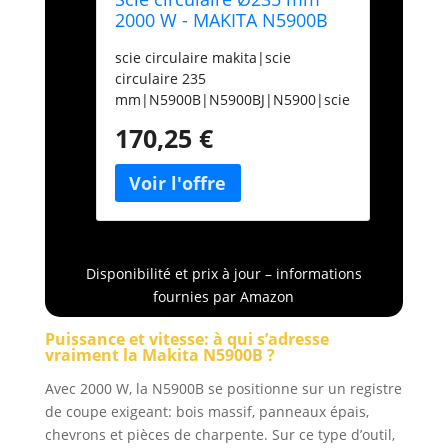
2000 W - MAKITA N5900B
scie circulaire makita|scie
circulaire 235
mm|N5900B|N5900BJ|N5900|scie
circulaire 2000 W
170,25 €
Disponibilité et prix à jour – informations
fournies par Amazon
Puissance et vitesse: à qui s’adresse
vraiment la Makita N5900B ?
Avec 2000 W, la N5900B se positionne sur un registre
de coupe exigeant: bois massif, panneaux épais,
chevrons et pièces de charpente. Sur ce type d’outil,