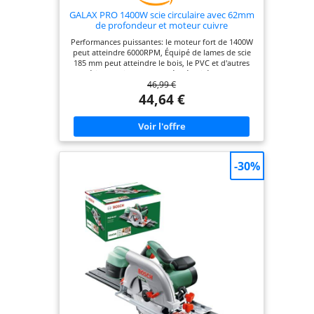
GALAX PRO 1400W scie circulaire avec 62mm
de profondeur et moteur cuivre
Performances puissantes: le moteur fort de 1400W
peut atteindre 6000RPM, Équipé de lames de scie
185 mm peut atteindre le bois, le PVC et d'autres
matériaux facilement coupés Sécurité et confort:
46,99 €
les commutateurs d'assurance doubles peuvent
éviter efficacement le danger causé par un
44,64 €
démarrage inattendu; La carte de protection en
plastique peut protéger efficacement les
utilisateurs; Coupure couverte en caoutchouc,
réduire les vibrations, augmenter le confort
Réglage de la profondeur de l'angle de coupe et de
biseau: profondeur et angle de coupe librement
-30%
réglable ， La profondeur de coupe maximale à 90
degrés est de 62 mm et à 45 degrés, il s'agit d'un
guide d'angle de 48 mm et d'un ajustement rapide
qui se verrouille pour la tranquillité d'esprit Le
système de collecte de poussière: équipé d'une
sortie de poussière, qui peut être connecté à
l'aspirateur, réduire efficacement la poussière et
garder l'environnement de travail soigné Ce que
vous obtiendrez: 1 * GALAX PRO Scies circulaires, 1
* 185mm 24-teeth TCT Lame de scie circulaire (Ne
peut être utilisé que pour scier du bois), 1 x clé
hexagonale, 1 * guide de déchirure, 1 * manuel
d'utilisation