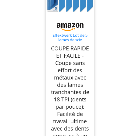
Effektwerk Lot de 5
lames de scie
alternative pour
COUPE RAPIDE
métal – Lames de scie
sabre en acier
ET FACILE -
bimétallique avec 18
Coupe sans
TPI (dents par pouce)
effort des
métaux avec
des lames
tranchantes de
18 TPI (dents
par pouce);
Facilité de
travail ultime
avec des dents
conçues à un