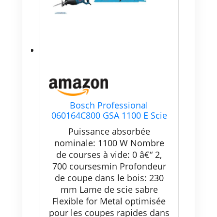
Bosch Professional
060164C800 GSA 1100 E Scie
sabre, 1100 W Coffret, Bleu +
Puissance absorbée
5 pièces Lame de scie sabre
nominale: 1100 W Nombre
S 922 BF Flexible for Metal
de courses à vide: 0 â€“ 2,
(pour le métal, 150 x 19 x 0,9
mm, Accessoires scie
700 coursesmin Profondeur
alternative)
de coupe dans le bois: 230
mm Lame de scie sabre
Flexible for Metal optimisée
pour les coupes rapides dans