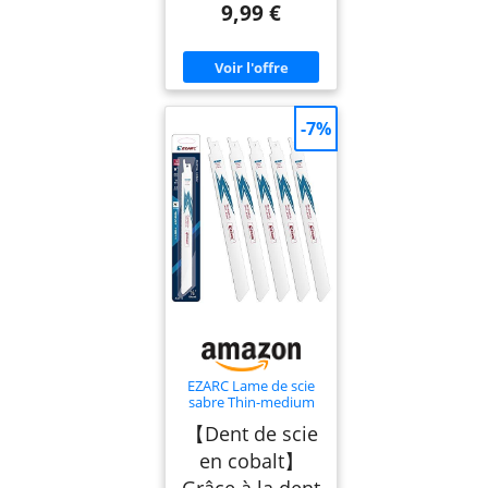
9,99 €
-7%
EZARC Lame de scie
sabre Thin-medium
Coupe Métal 225mm
【Dent de scie
18 TPI R922PT (5-
Pack)
en cobalt】