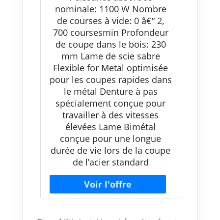
5 pièces Lame de scie sabre
nominale: 1100 W Nombre
S 922 BF Flexible for Metal
de courses à vide: 0 â€“ 2,
(pour le métal, 150 x 19 x 0,9
mm, Accessoires scie
700 coursesmin Profondeur
alternative)
de coupe dans le bois: 230
mm Lame de scie sabre
Flexible for Metal optimisée
pour les coupes rapides dans
le métal Denture à pas
spécialement conçue pour
travailler à des vitesses
élevées Lame Bimétal
conçue pour une longue
durée de vie lors de la coupe
de l’acier standard