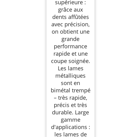
supérieure :
et Propres,
grâce aux
Accessoires de Scie
Sabre Bi-métal
dents affûtées
avec précision,
on obtient une
grande
performance
rapide et une
coupe soignée.
Les lames
métalliques
sont en
bimétal trempé
– très rapide,
précis et très
durable. Large
gamme
d'applications :
les lames de