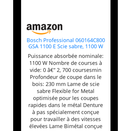
Bosch Professional 060164C800
GSA 1100 E Scie sabre, 1100 W
Coffret, Bleu + 5 pièces Lame
Puissance absorbée nominale:
de scie sabre S 922 BF Flexible
1100 W Nombre de courses à
for Metal (pour le métal, 150 x
vide: 0 â€“ 2, 700 coursesmin
19 x 0,9 mm, Accessoires scie
alternative)
Profondeur de coupe dans le
bois: 230 mm Lame de scie
sabre Flexible for Metal
optimisée pour les coupes
rapides dans le métal Denture
à pas spécialement conçue
pour travailler à des vitesses
élevées Lame Bimétal conçue