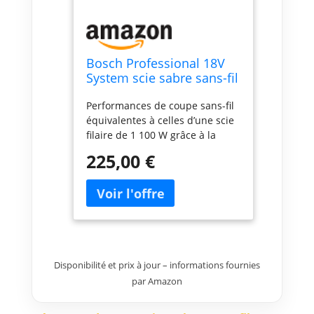
Bosch Professional 18V
System scie sabre sans-fil
BITURBO GSA 18V-28
Performances de coupe sans-fil
(sans batterie ni
équivalentes à celles d’une scie
chargeur)
filaire de 1 100 W grâce à la
nouvelle technologie BITURBO
225,00 €
Brushless Mécanisme SDS
permettant d’insérer et retirer la
lame d’une seule main, sans clé
Travail moins fatiguant quelle
que soit la position grâce au
très bon rapport
puissance/poids AMPShare : Les
Disponibilité et prix à jour – informations fournies
batteries et chargeurs sont
par Amazon
entièrement compatibles avec le
Professional 18V System Bosch
et avec de nombreux autres