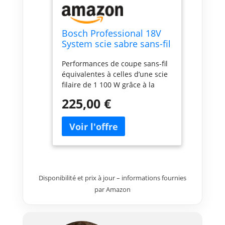
Bosch Professional 18V
System scie sabre sans-fil
BITURBO GSA 18V-28
Performances de coupe sans-fil
(sans batterie ni
équivalentes à celles d’une scie
chargeur)
filaire de 1 100 W grâce à la
nouvelle technologie BITURBO
225,00 €
Brushless Mécanisme SDS
permettant d’insérer et retirer la
lame d’une seule main, sans clé
Travail moins fatiguant quelle
que soit la position grâce au
très bon rapport
puissance/poids AMPShare : Les
Disponibilité et prix à jour – informations fournies
batteries et chargeurs sont
par Amazon
entièrement compatibles avec le
Professional 18V System Bosch
et avec de nombreux autres
outils de l’Alliance multi-