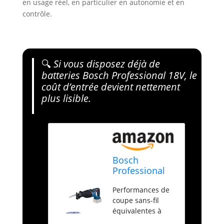
en usage réel, en particulier en autonomie et en
contrôle.
🔍
Si vous disposez déjà de
batteries Bosch Professional 18V, le
coût d’entrée devient nettement
plus lisible.
Bosch
Professional
18V System
Performances de
scie sabre
coupe sans-fil
sans-fil
équivalentes à
BITURBO GSA
celles d’une scie
18V-28 (sans