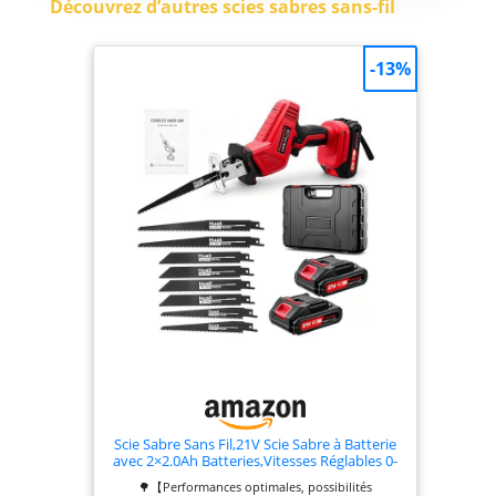
Découvrez d’autres scies sabres sans-fil
outils de l’Alliance multi-
marques AMPShare. Livré avec :
GSA 18V-28
-13%
Scie Sabre Sans Fil,21V Scie Sabre à Batterie
avec 2×2.0Ah Batteries,Vitesses Réglables 0-
4000SPM,Changement de Lame Sans Outil,
🌳【Performances optimales, possibilités
Electrique sans Fil Avec 8 Lames pour Coupe