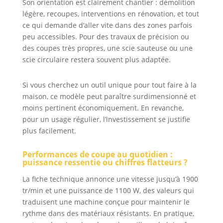
Son orientation est clairement chantier : démolition
compatibles avec
légère, recoupes, interventions en rénovation, et tout
le Professional
18V System Bosch
ce qui demande d’aller vite dans des zones parfois
et avec de
peu accessibles. Pour des travaux de précision ou
nombreux autres
des coupes très propres, une scie sauteuse ou une
outils de l’Alliance
scie circulaire restera souvent plus adaptée.
multi-marques
AMPShare. Livré
Si vous cherchez un outil unique pour tout faire à la
avec : GSA 18V-28
maison, ce modèle peut paraître surdimensionné et
moins pertinent économiquement. En revanche,
pour un usage régulier, l’investissement se justifie
plus facilement.
Performances de coupe au quotidien :
puissance ressentie ou chiffres flatteurs ?
La fiche technique annonce une vitesse jusqu’à 1900
tr/min et une puissance de 1100 W, des valeurs qui
traduisent une machine conçue pour maintenir le
rythme dans des matériaux résistants. En pratique,