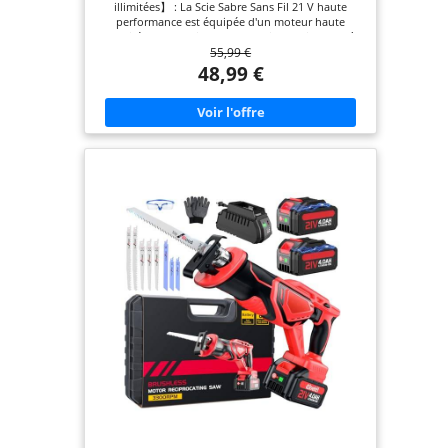
illimitées】 : La Scie Sabre Sans Fil 21 V haute
de Bois, Branches, Métal
performance est équipée d'un moteur haute
qualité et d'une vitesse de rotation rapide de 0 à
55,99 €
4000 tr/min pour une efficacité de coupe inégalée.
Qu'il s'agisse de travailler du bois de haute qualité,
48,99 €
des tuyaux et des matériaux métalliques résistants,
Scie Electrique vous offre une expérience de coupe
précise et sans précédent et répond à vos
exigences de coupe parfaite. ⚡【Remplacement de
la lame de scie, sécurité améliorée】 : Conception
sans outil, remplacement rapide des lames de scie,
facile en 5 secondes, simplifiant le processus
d'utilisation et améliorant considérablement
l'efficacité du travail. La Scie Sabre est dotée d'un
nouveau bouton de sécurité pour prévenir
efficacement les erreurs de manipulation, garantir
votre sécurité à chaque utilisation et améliorer
encore les performances de sécurité. 💡【Aucun
obstacle dans l'obscurité】 : La Scie Sabre est
équipée d'une lumière LED intégrée qui peut
éclairer votre travail même dans des
environnements sombres. Même la nuit ou dans
les coins sombres, elle éclaire chaque ligne avec
précision pour garantir sécurité et efficacité. 🔋
【Autonomie maximale, réponse instantanée】: La
scie sabre sans fil est équipée de deux batteries
longue durée de 2,0 Ah. Dites adieu aux soucis
d'électricité et ne vous souciez plus des travaux en
extérieur. La double alimentation garantit une
disponibilité permanente. Grâce à la technologie