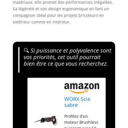
matériaux, elle promet des performances inégalées.
Sa légèreté et son design ergonomique en font un
compagnon idéal pour les projets bricoleurs en
extérieur comme en intérieur.
🔍
Si puissance et polyvalence sont
vos priorités, cet outil pourrait
bien être ce que vous recherchez.
WORX Scie
sabre
Brushless
Profitez d’un
sans fil 20V
moteur Brushless
WX516.9