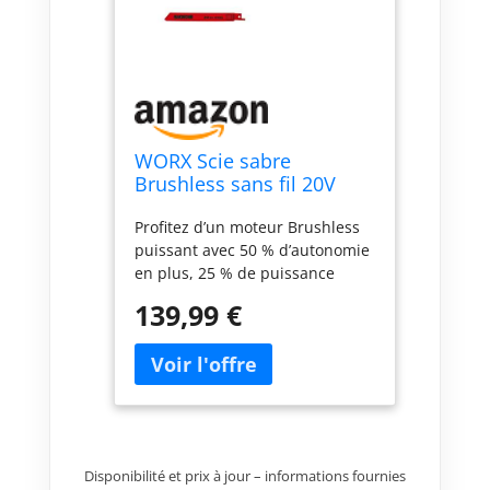
WORX Scie sabre
Brushless sans fil 20V
WX516.9
Profitez d’un moteur Brushless
puissant avec 50 % d’autonomie
en plus, 25 % de puissance
supplémentaire et une durée de
139,99 €
vie prolongée. Réalisez des
coupes précises et profondes
jusqu’à 300 mm dans le bois,
190 mm dans le PVC et 12 mm
dans le métal. Changez de lame
en quelques secondes grâce à
la pince à lame à ouverture
Disponibilité et prix à jour – informations fournies
rapide sans outil. Ajustez la