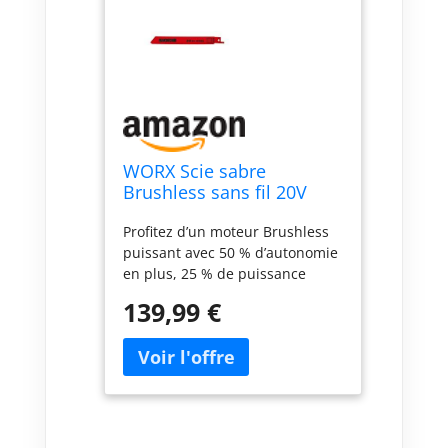
WORX Scie sabre
Brushless sans fil 20V
WX516.9
Profitez d’un moteur Brushless
puissant avec 50 % d’autonomie
en plus, 25 % de puissance
supplémentaire et une durée de
139,99 €
vie prolongée. Réalisez des
coupes précises et profondes
jusqu’à 300 mm dans le bois,
190 mm dans le PVC et 12 mm
dans le métal. Changez de lame
en quelques secondes grâce à
la pince à lame à ouverture