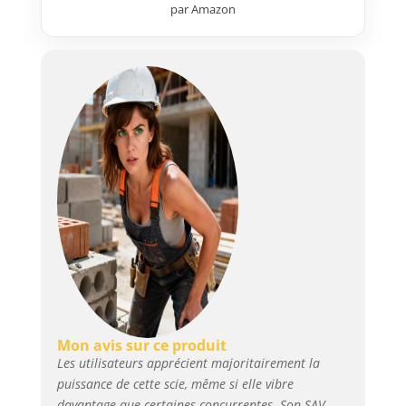
par Amazon
profondeur de coupe avec le
sabot pivotant pour gagner en
efficacité sur chaque matériau.
Contrôlez la vitesse de coupe via
la gâchette pour adapter la scie
aux besoins de chaque tâche.
Bénéficiez d’une prise en main
ferme et confortable grâce à la
poignée GRIPZONE
antidérapante. Idéale pour les
coupes intensives et
professionnelles sur bois, métal,
plastique, tubes et matériaux
mixtes. Outil WORX NITRO
conçu pour les travaux intensifs,
équipé d’un moteur Brushless
2.0 Compatible avec toutes les
batteries worx powershare 20v,
Mon avis sur ce produit
40v et 80v max Garantie 5 ans (2
Les utilisateurs apprécient majoritairement la
+ 3 offerts) sous réserve
puissance de cette scie, même si elle vibre
d’enregistrement sous 30 jours
davantage que certaines concurrentes. Son SAV