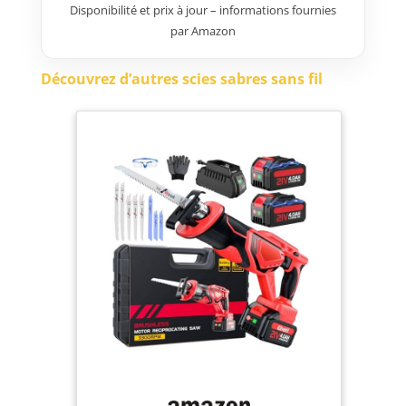
Disponibilité et prix à jour – informations fournies
rapide sans outil. Ajustez la
par Amazon
profondeur de coupe avec le
sabot pivotant pour gagner en
efficacité sur chaque matériau.
Découvrez d’autres scies sabres sans fil
Contrôlez la vitesse de coupe via
la gâchette pour adapter la scie
aux besoins de chaque tâche.
Bénéficiez d’une prise en main
ferme et confortable grâce à la
poignée GRIPZONE
antidérapante. Idéale pour les
coupes intensives et
professionnelles sur bois, métal,
plastique, tubes et matériaux
mixtes. Outil WORX NITRO
conçu pour les travaux intensifs,
équipé d’un moteur Brushless
2.0 Compatible avec toutes les
batteries worx powershare 20v,
40v et 80v max Garantie 5 ans (2
+ 3 offerts) sous réserve