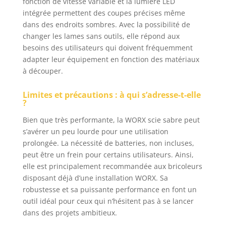
fonction de vitesse variable et la lumière LED
sur bois, métal,
intégrée permettent des coupes précises même
plastique, tubes
dans des endroits sombres. Avec la possibilité de
et matériaux
mixtes. Outil
changer les lames sans outils, elle répond aux
WORX NITRO
besoins des utilisateurs qui doivent fréquemment
conçu pour les
adapter leur équipement en fonction des matériaux
travaux intensifs,
à découper.
équipé d’un
moteur Brushless
Limites et précautions : à qui s’adresse-t-elle
2.0 Compatible
?
avec toutes les
Bien que très performante, la WORX scie sabre peut
batteries worx
powershare 20v,
s’avérer un peu lourde pour une utilisation
40v et 80v max
prolongée. La nécessité de batteries, non incluses,
Garantie 5 ans (2
peut être un frein pour certains utilisateurs. Ainsi,
+ 3 offerts) sous
elle est principalement recommandée aux bricoleurs
réserve
disposant déjà d’une installation WORX. Sa
d’enregistrement
robustesse et sa puissante performance en font un
sous 30 jours sur
outil idéal pour ceux qui n’hésitent pas à se lancer
eu.worx.com
dans des projets ambitieux.