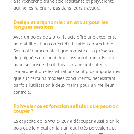
à la recherche d’une scie résistante et polyvalente
sabot pivotant
qui ne les ralentira pas dans leurs travaux.
pour gagner en
efficacité sur
Design et ergonomie : un atout pour les
chaque matériau.
longues sessions
Contrôlez la
vitesse de coupe
Avec un poids de 2,9 kg, la scie offre une excellente
via la gâchette
maniabilité et un confort d’utilisation appréciable.
pour adapter la
Ses matériaux en plastique robuste et la présence
scie aux besoins
de poignées en caoutchouc assurent une prise en
de chaque tâche.
main sécurisée. Toutefois, certains utilisateurs
Bénéficiez d’une
remarquent que les vibrations sont plus importantes
prise en main
que sur certains modèles concurrents, nécessitant
ferme et
parfois l’utilisation à deux mains pour un meilleur
confortable grâce
contrôle.
à la poignée
GRIPZONE
antidérapante.
Polyvalence et fonctionnalités : que peut-on
couper ?
Idéale pour les
coupes intensives
La capacité de la WORX 20V à découper aussi bien le
et
bois que le métal en fait un outil très polyvalent. La
professionnelles