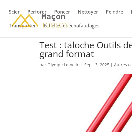
Scier
Perforer
Poncer
Nettoyer
Peindre
Transporter
Échelles et échafaudages
Test : taloche Outils d
grand format
par
Olympe Lemelin
|
Sep 13, 2025
|
Autres ou