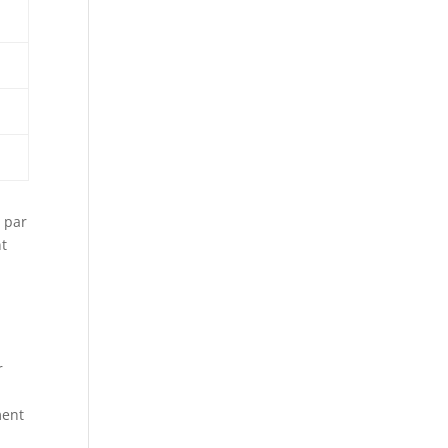
 par
nt
r
ment