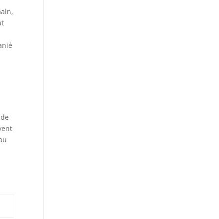
main,
at
anié
 de
vent
 au