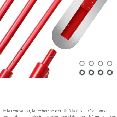
de la rénovation, la recherche d’outils à la fois performants et
ns impeccables. La taloche en acier inoxydable pour béton, avec ses