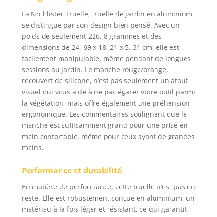
globale de 27,9 cm,
La No-blister Truelle, truelle de jardin en aluminium
lame mesure 14 x 7,6
se distingue par son design bien pensé. Avec un
cm Léger et durable
poids de seulement 226, 8 grammes et des
dimensions de 24, 69 x 18, 21 x 5, 31 cm, elle est
facilement manipulable, même pendant de longues
sessions au jardin. Le manche rouge/orange,
recouvert de silicone, n’est pas seulement un atout
visuel qui vous aide à ne pas égarer votre outil parmi
la végétation, mais offre également une préhension
ergonomique. Les commentaires soulignent que le
manche est suffisamment grand pour une prise en
main confortable, même pour ceux ayant de grandes
mains.
Performance et durabilité
En matière de performance, cette truelle n’est pas en
reste. Elle est robustement conçue en aluminium, un
matériau à la fois léger et résistant, ce qui garantit