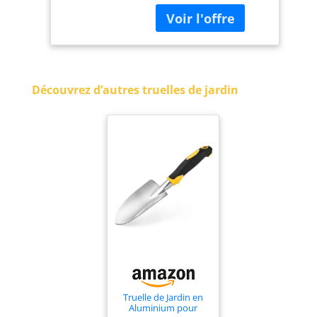
ergonomique, et il est
scientifiquement
conçus pour prévenir
la formation
d'ampoules Monobloc,
Solid coulée en alliage
Découvrez d’autres truelles de jardin
d'aluminium Mesure
globale de 27,9 cm,
lame mesure 14 x 7,6
cm Léger et durable
Truelle de Jardin en
Aluminium pour