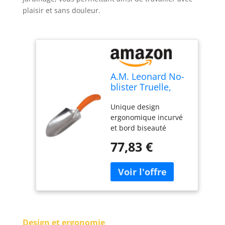
plaisir et sans douleur.
A.M. Leonard No-
blister Truelle,
Truelle de jardin
Unique design
en aluminium,
ergonomique incurvé
poignée
et bord biseauté
ergonomique
réduit le stress de
77,83 €
creuser. A une et
ergonomique, et il est
scientifiquement
conçus pour prévenir
la formation
d'ampoules Monobloc,
Solid coulée en alliage
Design et ergonomie
d'aluminium Mesure