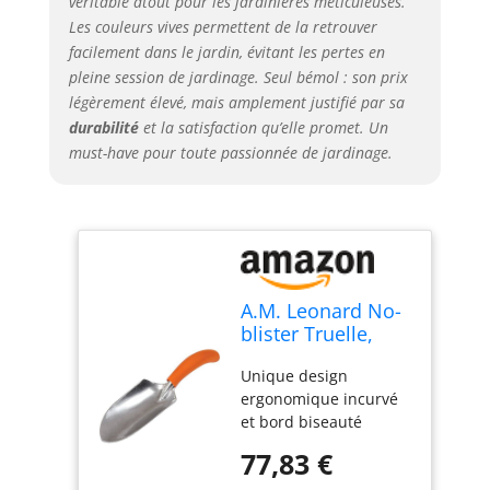
véritable atout pour les jardinières méticuleuses.
Les couleurs vives permettent de la retrouver
facilement dans le jardin, évitant les pertes en
pleine session de jardinage. Seul bémol : son prix
légèrement élevé, mais amplement justifié par sa
durabilité
et la satisfaction qu’elle promet. Un
must-have pour toute passionnée de jardinage.
A.M. Leonard No-
blister Truelle,
Truelle de jardin
Unique design
en aluminium,
ergonomique incurvé
poignée
et bord biseauté
ergonomique
réduit le stress de
77,83 €
creuser. A une et