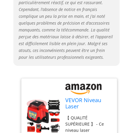
particulièrement réactif, ce qui est rassurant.
laser est autocontrôlée
Cependant, l’absence de notice en français
pour aligner et ajuster
complique un peu la prise en main, et j’ai noté
la ligne dans la plage
quelques problèmes de précision et d’accessoires
d'auto-nivellement de
± 5 degrés. Avec le
manquants, comme la télécommande. La qualité
système de
perçue des matériaux laisse à désirer, et l’appareil
positionnement le plus
est difficilement lisible en plein jour. Malgré ses
avancé, il rend vos
atouts, ces inconvénients peuvent être un frein
travaux plus efficaces
pour les utilisateurs professionnels exigeants.
et précis. 【 GRANDE
PLAGE DE MESURE 】 -
Utilisée avec le
détecteur laser, la
plage de mesure du
niveau laser rotatif
atteindra 500 m de
VEVOR Niveau
diamètre. Il peut être
Laser
placé à la verticale
Autonivelant
pour créer un plan
【 QUALITÉ
Balayage Rotative
horizontal et un fil à
SUPÉRIEURE 】 - Ce
360° Laser Ligne
plomb ou posé pour
niveau laser
Verticale