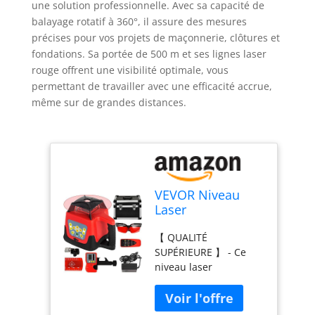
une solution professionnelle. Avec sa capacité de
balayage rotatif à 360°, il assure des mesures
précises pour vos projets de maçonnerie, clôtures et
fondations. Sa portée de 500 m et ses lignes laser
rouge offrent une visibilité optimale, vous
permettant de travailler avec une efficacité accrue,
même sur de grandes distances.
VEVOR Niveau
Laser
Autonivelant
【 QUALITÉ
Balayage Rotative
SUPÉRIEURE 】 - Ce
360° Laser Ligne
niveau laser
Verticale
autonivelant est
Horizontale Rouge
construit avec du
Travail 500 m
plastique et des
pour Construction