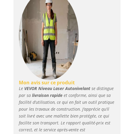
assurant un travail
Fondations
stable et régulier dans
un environnement
humide ou
poussiéreux. 【
BALAYAGE ROTATIVE À
360 DEGRÉS 】 - Doté
de la fonction de
rotation à 360 degrés,
le niveau laser
extérieur scanne toute
votre zone de travail
avec des lignes claires,
lumineuses et stables.
Mon avis sur ce produit
Il est livré avec des
Le
VEVOR Niveau Laser Autonivelant
se distingue
lunettes laser pour
par sa
livraison rapide
et conforme, ainsi que sa
protéger vos yeux et
facilité d’utilisation, ce qui en fait un outil pratique
voir facilement le laser
pour les travaux de construction. J’apprécie qu’il
en plein soleil. 【
soit livré avec une mallette bien protégée, ce qui
AUTO-NIVELLEMENT &
facilite son transport. Le rapport qualité-prix est
AUTO-ALIGNEMENT 】
correct, et le service après-vente est
- La rotation du niveau