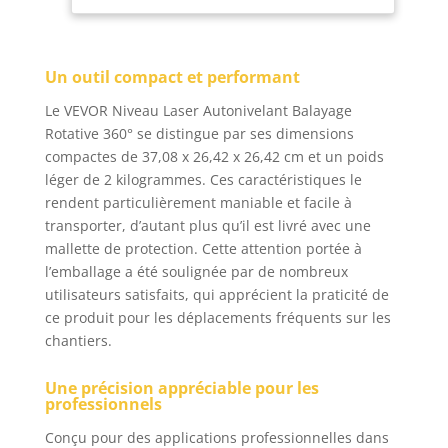
matériaux métalliques
de Bâtiments
robustes pour une
Professionnels
utilisation durable. Il
Maçonnerie
Un outil compact et performant
est IP54 étanche à
Clôtures
l'eau et à la poussière,
Entrepreneurs
Le VEVOR Niveau Laser Autonivelant Balayage
assurant un travail
Fondations
Rotative 360° se distingue par ses dimensions
stable et régulier dans
compactes de 37,08 x 26,42 x 26,42 cm et un poids
un environnement
léger de 2 kilogrammes. Ces caractéristiques le
humide ou
rendent particulièrement maniable et facile à
poussiéreux. 【
BALAYAGE ROTATIVE À
transporter, d’autant plus qu’il est livré avec une
360 DEGRÉS 】 - Doté
mallette de protection. Cette attention portée à
de la fonction de
l’emballage a été soulignée par de nombreux
rotation à 360 degrés,
utilisateurs satisfaits, qui apprécient la praticité de
le niveau laser
ce produit pour les déplacements fréquents sur les
extérieur scanne toute
chantiers.
votre zone de travail
avec des lignes claires,
Une précision appréciable pour les
lumineuses et stables.
professionnels
Il est livré avec des
lunettes laser pour
Conçu pour des applications professionnelles dans