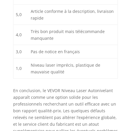
des poteaux de
clôture, nivellement,
Article conforme à la description, livraison
5,0
excavation, pose de
rapide
murs de soutènement
; vérification des
Très bon produit mais télécommande
4,0
pentes de drainage
manquante
autour des fermes,
mise à niveau des
3,0
Pas de notice en français
dépendances,
alignement et hauteur
Niveau laser imprécis, plastique de
des poteaux de
1,0
mauvaise qualité
clôture.
En conclusion, le VEVOR Niveau Laser Autonivelant
apparaît comme une option solide pour les
professionnels recherchant un outil efficace avec un
bon rapport qualité-prix. Les quelques défauts
relevés ne semblent pas altérer l’expérience globale,
et le service client du fabricant est un atout
supplémentaire pour pallier les éventuels problèmes