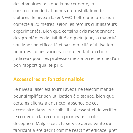
protéger vos yeux et
des domaines tels que la maçonnerie, la
voir facilement le laser
construction de bâtiments ou l’installation de
en plein soleil. 【
clôtures, le niveau laser VEVOR offre une précision
AUTO-NIVELLEMENT &
correcte à 20 mètres, selon les retours d’utilisateurs
AUTO-ALIGNEMENT 】
expérimentés. Bien que certains avis mentionnent
- La rotation du niveau
des problèmes de lisibilité en plein jour, la majorité
laser est autocontrôlée
souligne son efficacité et sa simplicité d’utilisation
pour aligner et ajuster
pour des tâches variées, ce qui en fait un choix
la ligne dans la plage
judicieux pour les professionnels à la recherche d’un
d'auto-nivellement de
± 5 degrés. Avec le
bon rapport qualité-prix.
système de
positionnement le plus
Accessoires et fonctionnalités
avancé, il rend vos
Le niveau laser est fourni avec une télécommande
travaux plus efficaces
et précis. 【 GRANDE
pour simplifier son utilisation à distance, bien que
PLAGE DE MESURE 】 -
certains clients aient noté l’absence de cet
Utilisée avec le
accessoire dans leur colis. Il est essentiel de vérifier
détecteur laser, la
le contenu à la réception pour éviter toute
plage de mesure du
déception. Malgré cela, le service après-vente du
niveau laser rotatif
fabricant a été décrit comme réactif et efficace, prêt