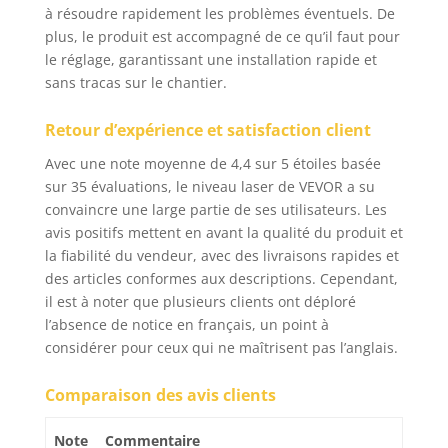
atteindra 500 m de
à résoudre rapidement les problèmes éventuels. De
diamètre. Il peut être
plus, le produit est accompagné de ce qu’il faut pour
placé à la verticale
le réglage, garantissant une installation rapide et
pour créer un plan
sans tracas sur le chantier.
horizontal et un fil à
plomb ou posé pour
former un plan vertical
Retour d’expérience et satisfaction client
et une ligne
Avec une note moyenne de 4,4 sur 5 étoiles basée
horizontale. 【
sur 35 évaluations, le niveau laser de VEVOR a su
UTILISATION DIVERSES
convaincre une large partie de ses utilisateurs. Les
】 - Préparation du
site, nivellement, mise
avis positifs mettent en avant la qualité du produit et
en place de fondations
la fiabilité du vendeur, avec des livraisons rapides et
et de dalles en béton,
des articles conformes aux descriptions. Cependant,
de coffrages à béton
il est à noter que plusieurs clients ont déploré
pour bâtiments
l’absence de notice en français, un point à
commerciaux ou
considérer pour ceux qui ne maîtrisent pas l’anglais.
résidentiels ; mise à
niveau des coffrages et
Comparaison des avis clients
fondations pour
bâtiments résidentiels
Note
Commentaire
extérieurs, alignement