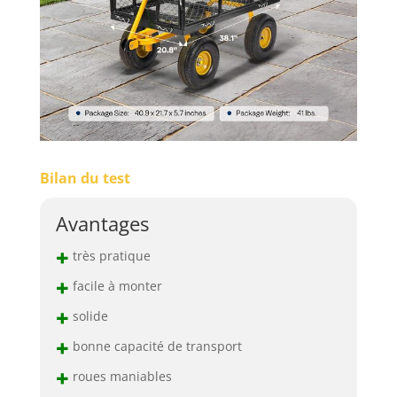
n'avez pas à vous
soucier trop de la taille
de la charge, même s'il
s'agit d'articles
volumineux. Retirez
simplement les côtés
en treillis et utilisez-le
comme remorque à
plateau. Les côtés
amovibles offrent
Bilan du test
également une
polyvalence lors du
Avantages
transport de charges
plus importantes. Ce
+
très pratique
chariot est une aide
+
précieuse pour le
facile à monter
jardinage général et
+
solide
pour transporter tout
ce qui est trop lourd
+
bonne capacité de transport
ou encombrant pour
+
roues maniables
être simplement
transporté