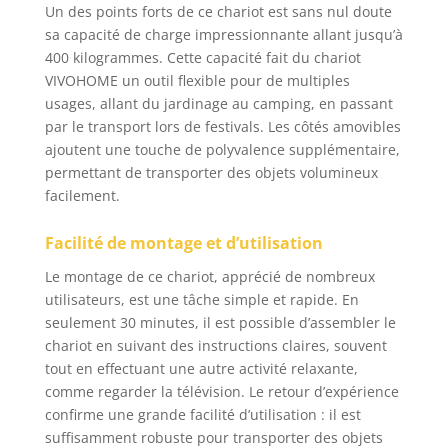
robuste et ne se brise
Un des points forts de ce chariot est sans nul doute
pas facilement. Les
sa capacité de charge impressionnante allant jusqu’à
charnières entre les
400 kilogrammes. Cette capacité fait du chariot
rails sont robustes et
VIVOHOME un outil flexible pour de multiples
solidement soudées
usages, allant du jardinage au camping, en passant
pour garantir une
par le transport lors de festivals. Les côtés amovibles
longue durée de vie.
ajoutent une touche de polyvalence supplémentaire,
Grâce à des matériaux
permettant de transporter des objets volumineux
de première qualité et
à une finition
facilement.
professionnelle, ce
chariot de jardin est
Facilité de montage et d’utilisation
meilleur qu'une
Le montage de ce chariot, apprécié de nombreux
brouette délicate sur
un terrain accidenté et
utilisateurs, est une tâche simple et rapide. En
vallonné Pneus
seulement 30 minutes, il est possible d’assembler le
Antibruit: La capacité
chariot en suivant des instructions claires, souvent
de charge, l'absorption
tout en effectuant une autre activité relaxante,
des chocs et la
comme regarder la télévision. Le retour d’expérience
réduction du bruit du
confirme une grande facilité d’utilisation : il est
chariot sont toutes
suffisamment robuste pour transporter des objets
déterminées par les