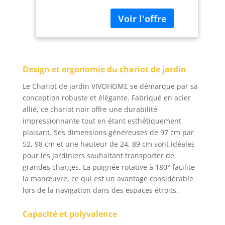
sens aigu du design.
Sa charge maximale
peut atteindre 400kg.
Avec ce chariot
pratique et
confortable, vous ne
Design et ergonomie du chariot de jardin
pourrez plus rien
emporter (pour
Le Chariot de jardin VIVOHOME se démarque par sa
prolonger sa durée de
conception robuste et élégante. Fabriqué en acier
vie, une charge lourde
allié, ce chariot noir offre une durabilité
à long terme n'est pas
impressionnante tout en étant esthétiquement
recommandée)
plaisant. Ses dimensions généreuses de 97 cm par
Excellente Qualité: Le
corps du chariot est
52, 98 cm et une hauteur de 24, 89 cm sont idéales
fabriqué en métal de
pour les jardiniers souhaitant transporter de
haute qualité
grandes charges. La poignée rotative à 180° facilite
entièrement soudé et
la manœuvre, ce qui est un avantage considérable
est antirouille, solide
lors de la navigation dans des espaces étroits.
et durable. L'ensemble
du lit en treillis de fer
Capacité et polyvalence
est extrêmement