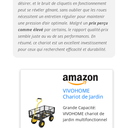
un terrain accidenté et
désirer, et le bruit de cliquetis en fonctionnement
vallonné Pneus
peut se révéler gênant, sans oublier que les roues
Antibruit: La capacité
nécessitent un entretien régulier pour maintenir
de charge, l'absorption
une pression d’air optimale. Malgré un
prix perçu
des chocs et la
comme élevé
par certains, le rapport qualité-prix
réduction du bruit du
semble juste au vu de ses performances. En
chariot sont toutes
résumé, ce chariot est un excellent investissement
déterminées par les
pour ceux qui recherchent efficacité et durabilité.
roues. Les pneus
pneumatiques ont une
bonne élasticité, une
bonne résistance aux
chocs et une réduction
du bruit. Par rapport
aux petites roues, les
VIVOHOME
grandes roues
Chariot de Jardin
peuvent s'adapter à
Transport
différentes conditions
Grande Capacité:
Capacité 400kg
de route et présentent
VIVOHOME chariot de
Utilitaire Robuste
de bons avantages en
jardin multifonctionnel
termes de capacité de
est soigneusement
charge. VEUILLEZ