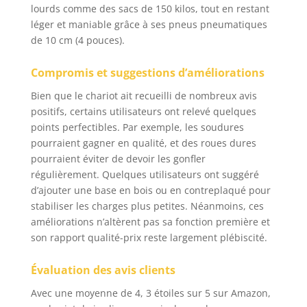
lourds comme des sacs de 150 kilos, tout en restant
roues. Les pneus
léger et maniable grâce à ses pneus pneumatiques
pneumatiques ont une
de 10 cm (4 pouces).
bonne élasticité, une
bonne résistance aux
chocs et une réduction
Compromis et suggestions d’améliorations
du bruit. Par rapport
Bien que le chariot ait recueilli de nombreux avis
aux petites roues, les
positifs, certains utilisateurs ont relevé quelques
grandes roues
points perfectibles. Par exemple, les soudures
peuvent s'adapter à
différentes conditions
pourraient gagner en qualité, et des roues dures
de route et présentent
pourraient éviter de devoir les gonfler
de bons avantages en
régulièrement. Quelques utilisateurs ont suggéré
termes de capacité de
d’ajouter une base en bois ou en contreplaqué pour
charge. VEUILLEZ
stabiliser les charges plus petites. Néanmoins, ces
NOTER que les pneus
améliorations n’altèrent pas sa fonction première et
ne sont pas
son rapport qualité-prix reste largement plébiscité.
complètement gonflés
pour des raisons de
Évaluation des avis clients
transport Poignées
Flexibles: Les poignées
Avec une moyenne de 4, 3 étoiles sur 5 sur Amazon,
peuvent être tournées