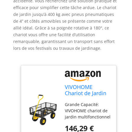
accidenté. Vous recherchez une solution pratique et
efficace pour simplifier cette tâche ardue. Le chariot
de jardin jusqu’à 400 kg avec pneus pneumatiques
de 4” et côtés amovibles se présente comme votre
allié idéal. Grâce à sa poignée rotative à 180°, ce
chariot vous offre une facilité d’utilisation
remarquable, garantissant un transport sans effort
lors de vos festivals ou travaux de jardinage.
VIVOHOME
Chariot de Jardin
Transport
Grande Capacité:
Capacité 400kg
VIVOHOME chariot de
Utilitaire Robuste
jardin multifonctionnel
est soigneusement
146,29 €
conçu et possède un