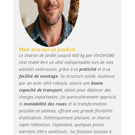
fabriqué en métal de
haute qualité
entièrement soudé et
est antirouille, solide
et durable. L'ensemble
du lit en treillis de fer
est extrêmement
robuste et ne se brise
Mon avis sur ce produit
pas facilement. Les
Le chariot de jardin jusqu’à 400 kg par VIVOHOME
charnières entre les
s’est révélé être un allié indispensable lors de mes
rails sont robustes et
activités extérieures, grâce à sa
praticité
et à sa
solidement soudées
facilité de montage
. Sa structure solide, soutenue
pour garantir une
par un acier allié robuste, assure une
bonne
longue durée de vie.
capacité de transport
, idéale pour déplacer des
Grâce à des matériaux
charges importantes. J’ai particulièrement apprécié
de première qualité et
la
maniabilité des roues
et la transformation
à une finition
possible en plateau, offrant une grande flexibilité
professionnelle, ce
d’utilisation. Esthétiquement plaisant, ce chariot
chariot de jardin est
meilleur qu'une
capte l’attention. Cependant, quelques points
brouette délicate sur
méritent d’être améliorés : les finitions laissent à