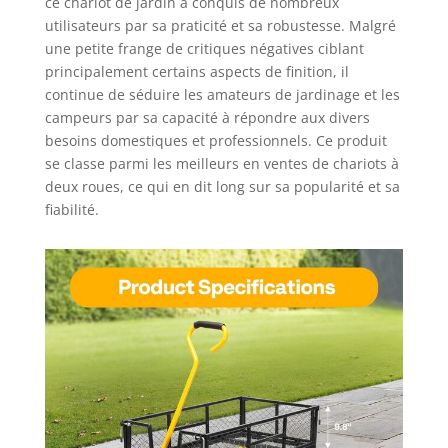
ce chariot de jardin a conquis de nombreux
à 180° pour que vous
utilisateurs par sa praticité et sa robustesse. Malgré
puissiez tirer le chariot
une petite frange de critiques négatives ciblant
librement et
principalement certains aspects de finition, il
confortablement dans
continue de séduire les amateurs de jardinage et les
n'importe quelle
direction selon vos
campeurs par sa capacité à répondre aux divers
besoins. Grâce à la
besoins domestiques et professionnels. Ce produit
conception
se classe parmi les meilleurs en ventes de chariots à
ergonomique, vous
deux roues, ce qui en dit long sur sa popularité et sa
pouvez transporter vos
fiabilité.
marchandises
confortablement et
avec élégance. Il est
parfaitement adapté
pour transformer vos
transports fastidieux
en voyages uniques et
fait preuve d'une
excellente maniabilité
même à pleine charge
Côtés Amovibles: Vous