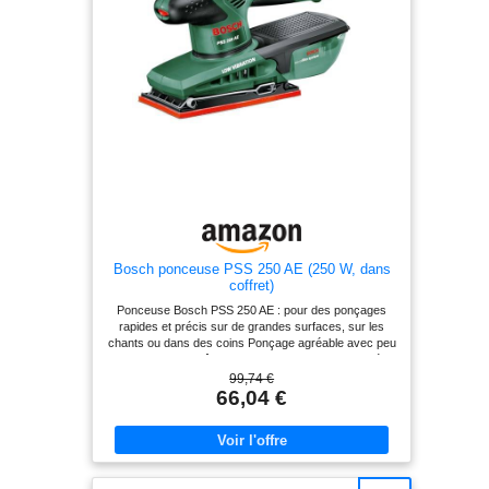
Bosch ponceuse PSS 250 AE (250 W, dans
coffret)
Ponceuse Bosch PSS 250 AE : pour des ponçages
rapides et précis sur de grandes surfaces, sur les
chants ou dans des coins Ponçage agréable avec peu
de vibrations grâce au moteur de 250 W optimisé
Ponçage sans poussière grâce à l’aspiration directe
99,74 €
de la poussière dans un boîtier microfiltre Grand
66,04 €
confort d’utilisation grâce au système de fixation par
étrier permettant de changer de papier abrasif très
facilement Livré avec : PSS 250 AE, feuilles abrasives
P80, P120, P180, boîtier microfiltre, coffret