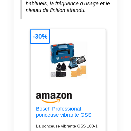
habituels, la fréquence d’usage et le
niveau de finition attendu.
-30%
Bosch Professional
ponceuse vibrante GSS
160-1 A Multi (puissance
La ponceuse vibrante GSS 160-1
180 W, Ø d’amplitude 1,6