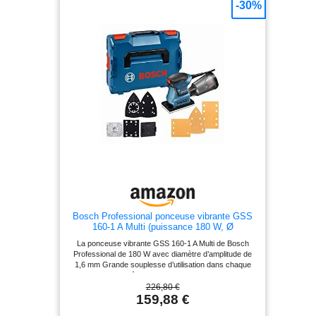
-30%
Bosch Professional ponceuse vibrante GSS
160-1 A Multi (puissance 180 W, Ø
d’amplitude 1,6 mm, L-BOXX)
La ponceuse vibrante GSS 160-1 A Multi de Bosch
Professional de 180 W avec diamètre d’amplitude de
1,6 mm Grande souplesse d’utilisation dans chaque
situation grâce aux plateaux de ponçage
interchangeables Travail sans poussière grâce au
226,80 €
raccordement direct du boîtier microfiltre Changement
159,88 €
facile du papier abrasif grâce au système auto-