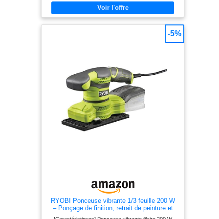
agrippant et au système de serrage innovant Livré
avec : GSS 160-1 A Multi, gabarit de perforation,
boîtier microfiltre, 3 feuilles abrasives, 3 plateaux de
ponçage (triangulaire/140/160), 1 tournevis, L-BOXX
-5%
RYOBI Ponceuse vibrante 1/3 feuille 200 W
– Ponçage de finition, retrait de peinture et
préparation des surfaces – Livrée avec 20