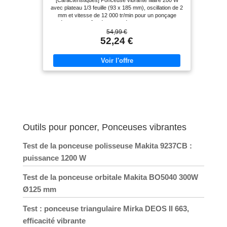
[Caractéristiques] Ponceuse vibrante filaire 200 W
abrasifs
avec plateau 1/3 feuille (93 x 185 mm), oscillation de 2
mm et vitesse de 12 000 tr/min pour un ponçage
régulier et maîtrisé. [Caractéristiques] Ponceuse
vibrante filaire 200 W avec plateau 1/3 feuille (93 x 185
54,99 €
mm), oscillation de 2 mm et vitesse de 12 000 tr/min
52,24 €
pour un ponçage régulier et maîtrisé. [Avantages]
Vibrations réduites et excellente stabilité pour un
travail précis, confortable et homogène sur les
surfaces planes lors des travaux de finition. [Contenu]
Livrée prête à l’emploi avec 20 abrasifs inclus,
compatibles fixation auto-agrippante ou traditionnelle,
pour démarrer immédiatement vos travaux.
[Utilisations] Idéale pour le retrait de peinture, le
ponçage du bois, la préparation avant peinture ou
vernis et les travaux de finition sur petites et
moyennes surfaces.
Outils pour poncer, Ponceuses vibrantes
Test de la ponceuse polisseuse Makita 9237CB :
puissance 1200 W
Test de la ponceuse orbitale Makita BO5040 300W
Ø125 mm
Test : ponceuse triangulaire Mirka DEOS II 663,
efficacité vibrante