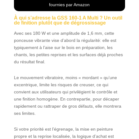
fournies par Amazon
Livré avec : GSS 160-1 A Multi,
gabarit de perforation, boîtier
À qui s’adresse la GSS 160-1 A Multi ? Un outil
microfiltre, 3 feuilles abrasives, 3
de finition plutôt que de dégrossissage
plateaux de ponçage
(triangulaire/140/160), 1 tournevis, L-
Avec ses 180 W et une amplitude de 1,6 mm, cette
BOXX
ponceuse vibrante vise d’abord la régularité: elle est
typiquement à l’aise sur le bois en préparation, les
chants, les petites reprises et les surfaces déjà proches
du résultat final.
Le mouvement vibratoire, moins « mordant » qu’une
excentrique, limite les risques de creuser, ce qui
convient aux utilisateurs qui privilégient le contrôle et
une finition homogène. En contrepartie, pour décaper
rapidement ou rattraper de gros défauts, elle montrera
ses limites.
Si votre priorité est l’égrenage, la mise en peinture
propre et la reprise localisée, la logique d’achat est