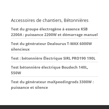
Facilite le transport et le
rangement compact. ⚖️
Plateau lestable : Ajustez
le poids pour adapter le
lissage à la consistance
Accessoires de chantiers, Bétonnières
du béton.
Test du groupe électrogène à essence KSB
2200A : puissance 2200W et démarrage manuel
Test du générateur Dealourus T-MAX 6000W
silencieux
Test : bétonnière Électrique SIRL PRO190 190L
Test bétonnière électrique Boudech 140L,
550W
Test du générateur maXpeedingrods 3300W :
puissance et silence