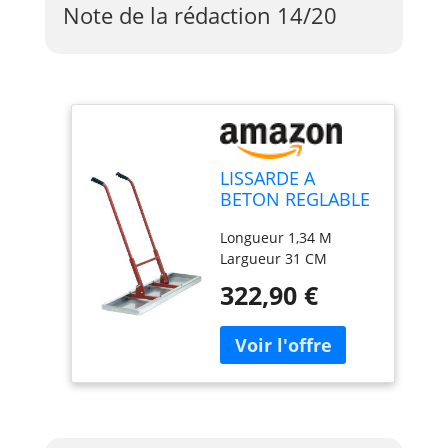
Note de la rédaction 14/20
LISSARDE A
BETON REGLABLE
2 BRAS TALIASOL
Longueur 1,34 M
1,34M
Largueur 31 CM
322,90 €