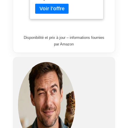
ranger vos outils plus volumineux
comme les perceuses, scies ou
marteaux. Modules amovibles :
cette servante s'adapte
parfaitement à vos besoins. Vous
avez la possibilité de retirer les
Disponibilité et prix à jour – informations fournies
roulettes pour le fixer dans un coin
par Amazon
de votre atelier, ou de transporter
uniquement l’un des trois caissons
amovibles grâce à ses poignées
pratiques. Configurez cette
servante d’atelier selon vos
exigences.