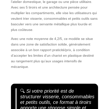
l’atelier domestique, le garage ou une pièce utilitaire.
Avec ses 5 tiroirs et une architecture pensée pour
multiplier les compartiments, elle vise les utilisateurs qui
veulent trier visserie, consommables et petits outils sans
basculer vers une servante métallique plus lourde et
plus coûteuse.
Avec une note moyenne de 4,2/5, ce modèle se situe
dans une zone de satisfaction solide, généralement
associée à un bon rapport praticité/prix, à condition
d’accepter les limites d’un chariot en plastique destiné
au rangement plus qu’aux usages intensifs de
mécanique.
🔍
Si votre priorité est de
structurer visserie, consommables
et petits outils, ce format à tiroirs
apporte une réponse simple et