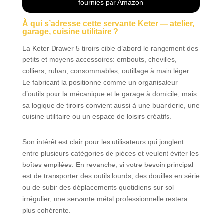
volumineux
fournies par Amazon
comme les
perceuses, scies
À qui s’adresse cette servante Keter — atelier,
garage, cuisine utilitaire ?
ou marteaux.
Modules
La Keter Drawer 5 tiroirs cible d’abord le rangement des
amovibles : cette
petits et moyens accessoires: embouts, chevilles,
servante s'adapte
colliers, ruban, consommables, outillage à main léger.
parfaitement à vos
Le fabricant la positionne comme un organisateur
besoins. Vous
d’outils pour la mécanique et le garage à domicile, mais
avez la possibilité
sa logique de tiroirs convient aussi à une buanderie, une
de retirer les
cuisine utilitaire ou un espace de loisirs créatifs.
roulettes pour le
fixer dans un coin
de votre atelier, ou
Son intérêt est clair pour les utilisateurs qui jonglent
de transporter
entre plusieurs catégories de pièces et veulent éviter les
uniquement l’un
boîtes empilées. En revanche, si votre besoin principal
des trois caissons
est de transporter des outils lourds, des douilles en série
amovibles grâce à
ou de subir des déplacements quotidiens sur sol
ses poignées
irrégulier, une servante métal professionnelle restera
pratiques.
plus cohérente.
Configurez cette
servante d’atelier