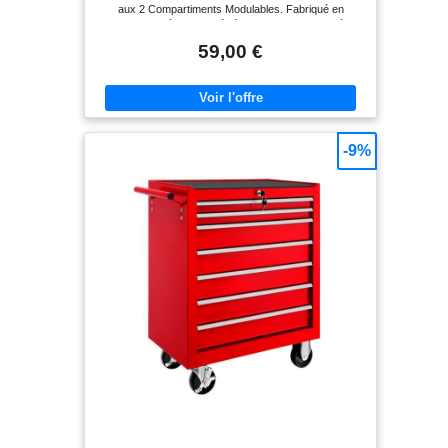
aux 2 Compartiments Modulables. Fabriqué en
Polypropylène recyclé résistant aux chocs et à
l'usure. Boite à Outils Trolley mobile sur 2 Roues.
59,00 €
Charge importante 70 kg max. Convient aux artisans,
professionnels du bâtiment, mécaniciens et bricoleurs.
Dimensions 46 x 28 x 66.5 cm. Poids : 4.3 kg ✅
Transport facile : Grâce aux 2 roues robustes,
déplacez facilement vos outils partout avec vous, sur
chantier, en atelier, sans effort. ✅ Grande capacité de
stockage : 2 compartiments spacieux pouvant
-9%
accueillir outils à main, électroportatifs et accessoires,
avec une charge totale de 70 kg. ✅ Matériau
Résistant : Polypropylène résistant aux chocs et à
l'usure. ✅ Modularité : Utilisation combinée ou séparée
des deux sections pour plus de flexibilité.