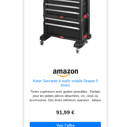
Keter Servante à outils mobile Drawer 5
tiroirs
Tiroirs supérieurs avec godets amovibles : Parfaits
pour les petites pièces détachées, vis, clous ou
accessoires. Des tiroirs inférieurs spacieux : Idéaux
pour ranger vos outils plus volumineux comme les
perceuses, scies ou marteaux. Modules amovibles :
91,99 €
cette servante s'adapte parfaitement à vos besoins.
Vous avez la possibilité de retirer les roulettes pour le
fixer dans un coin de votre atelier, ou de transporter
uniquement l’un des trois caissons amovibles grâce à