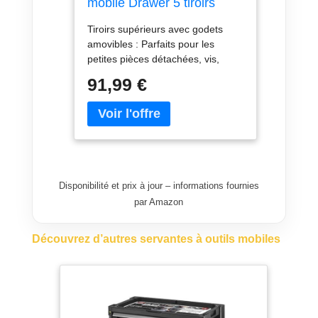
mobile Drawer 5 tiroirs
Tiroirs supérieurs avec godets
amovibles : Parfaits pour les
petites pièces détachées, vis,
clous ou accessoires. Des tiroirs
91,99 €
inférieurs spacieux : Idéaux pour
ranger vos outils plus volumineux
comme les perceuses, scies ou
marteaux. Modules amovibles :
cette servante s'adapte
parfaitement à vos besoins. Vous
avez la possibilité de retirer les
Disponibilité et prix à jour – informations fournies
roulettes pour le fixer dans un coin
par Amazon
de votre atelier, ou de transporter
uniquement l’un des trois caissons
amovibles grâce à ses poignées
Découvrez d’autres servantes à outils mobiles
pratiques. Configurez cette
servante d’atelier selon vos
exigences.