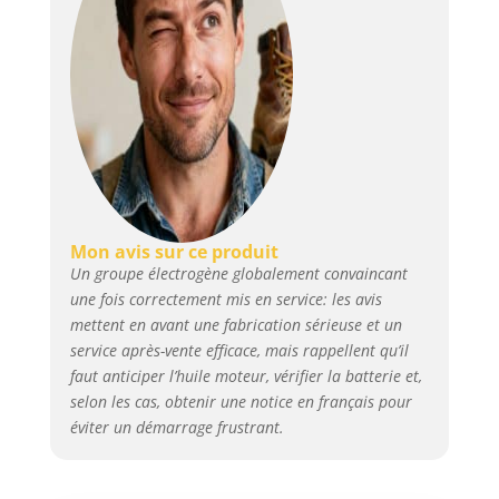
EXCEPTIONNELLE : Le
générateur de camping possède
un générateur électrique très
puissant avec une puissance
maximale de 3000W (puissance
continue 2600W). ✅ HAUTE
QUALITÉ : Nos appareils
premium sont développés en
Allemagne et produits à
l’étranger selon les exigences
Mon avis sur ce produit
les plus strictes, testés et
Un groupe électrogène globalement convaincant
constamment améliorés ✅ Le
une fois correctement mis en service: les avis
générateur électrique de qualité
mettent en avant une fabrication sérieuse et un
supérieure dispose d'un
service après-vente efficace, mais rappellent qu’il
démarreur électrique (batterie
incluse) et d'un démarreur à
faut anticiper l’huile moteur, vérifier la batterie et,
câble, ainsi que d'un AVR
selon les cas, obtenir une notice en français pour
(régulation automatique de la
éviter un démarrage frustrant.
tension) qui régule et optimise
la tension.