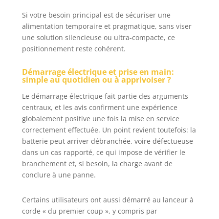
camping possède
un générateur
Si votre besoin principal est de sécuriser une
électrique très
alimentation temporaire et pragmatique, sans viser
puissant avec une
une solution silencieuse ou ultra-compacte, ce
puissance
positionnement reste cohérent.
maximale de
3000W (puissance
Démarrage électrique et prise en main:
continue 2600W).
simple au quotidien ou à apprivoiser ?
✅ HAUTE QUALITÉ
: Nos appareils
Le démarrage électrique fait partie des arguments
premium sont
centraux, et les avis confirment une expérience
développés en
globalement positive une fois la mise en service
Allemagne et
correctement effectuée. Un point revient toutefois: la
produits à
batterie peut arriver débranchée, voire défectueuse
l’étranger selon
dans un cas rapporté, ce qui impose de vérifier le
les exigences les
branchement et, si besoin, la charge avant de
plus strictes,
conclure à une panne.
testés et
constamment
améliorés ✅ Le
Certains utilisateurs ont aussi démarré au lanceur à
générateur
corde « du premier coup », y compris par
électrique de