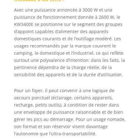
d'huile est
présente dans le
Avec une puissance annoncée à 3000 W et une
réservoir. Pour
puissance de fonctionnement donnée à 2600 W, le
une manipulation
KW3400E se positionne sur le segment des groupes
sûre ✅ ROBUSTE
d’appoint capables d’alimenter des appareils
PERFORMANCE :
domestiques courants et de l’outillage modéré. Les
Le générateur
usages recommandés par la marque couvrent le
électrique à
camping, le domestique et l’industriel, ce qui reflète
essence de
surtout une polyvalence d’intention: dans les faits, la
KnappWulf
pertinence dépendra de la charge réelle, de la
impressionne
sensibilité des appareils et de la durée d’utilisation.
avec un cadre
robuste, un grand
réservoir de 15L,
Pour un foyer, il peut convenir à une logique de
ainsi que des
secours ponctuel (éclairage, certains appareils,
roues de
recharge, petits outils), à condition de rester dans
transport à
une enveloppe de puissance raisonnable et de bien
roulement à billes
gérer les pics au démarrage. Pour un usage nomade,
✅ PERFORMANCE
son format et son réservoir visent davantage
EXCEPTIONNELLE :
l’autonomie que l’ultra-transportabilité.
Le générateur de