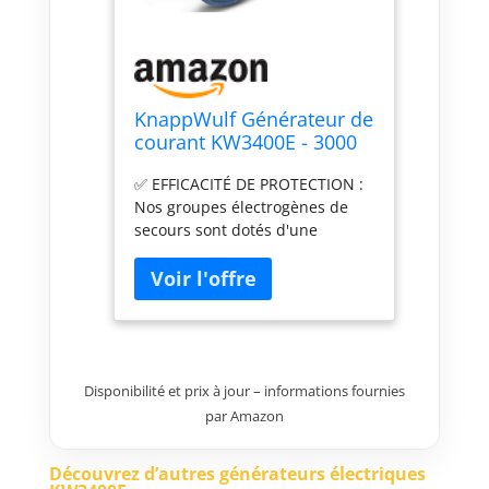
KnappWulf Générateur de
courant KW3400E - 3000
W - Avec démarreur
✅ EFFICACITÉ DE PROTECTION :
électrique - Batterie
Nos groupes électrogènes de
incluse - 2 x 230 V, 1 x 12
secours sont dotés d'une
V - Sécurité anti-fuite
protection contre la pénurie
d'huile AVR - Réservoir en
d'huile, de sorte que le
plastique - 15 l
générateur de courant ne
démarre que lorsque
suffisamment d'huile est
présente dans le réservoir. Pour
une manipulation sûre ✅
Disponibilité et prix à jour – informations fournies
ROBUSTE PERFORMANCE : Le
par Amazon
générateur électrique à essence
de KnappWulf impressionne
Découvrez d’autres générateurs électriques
avec un cadre robuste, un