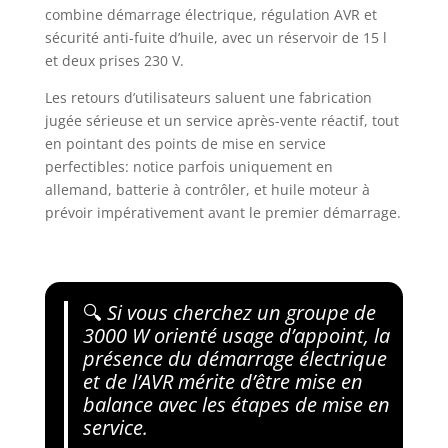
combine démarrage électrique, régulation AVR et
sécurité anti-fuite d’huile, avec un réservoir de 15 l
et deux prises 230 V.
Les retours d’utilisateurs saluent une fabrication
jugée sérieuse et un service après-vente réactif, tout
en pointant des points de mise en service
perfectibles: notice parfois uniquement en
allemand, batterie à contrôler, et huile moteur à
prévoir impérativement avant le premier démarrage.
🔍
Si vous cherchez un groupe de
3000 W orienté usage d’appoint, la
présence du démarrage électrique
et de l’AVR mérite d’être mise en
balance avec les étapes de mise en
service.