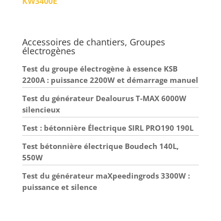
KW3400E
grand réservoir de 15L, ainsi
que des roues de transport à
roulement à billes ✅
PERFORMANCE
Accessoires de chantiers, Groupes
EXCEPTIONNELLE : Le
électrogènes
générateur de camping possède
Test du groupe électrogène à essence KSB
un générateur électrique très
2200A : puissance 2200W et démarrage manuel
puissant avec une puissance
maximale de 3000W (puissance
Test du générateur Dealourus T-MAX 6000W
continue 2600W). ✅ HAUTE
silencieux
QUALITÉ : Nos appareils
premium sont développés en
Test : bétonnière Électrique SIRL PRO190 190L
Allemagne et produits à
l’étranger selon les exigences
Test bétonnière électrique Boudech 140L,
les plus strictes, testés et
550W
constamment améliorés ✅ Le
générateur électrique de qualité
Test du générateur maXpeedingrods 3300W :
supérieure dispose d'un
puissance et silence
démarreur électrique (batterie
incluse) et d'un démarreur à
câble, ainsi que d'un AVR