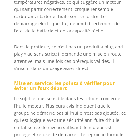
températures négatives, ce qui suggère un moteur
qualité supérieure
qui sait partir correctement lorsque l’ensemble
dispose d'un
carburant, starter et huile sont en ordre. Le
démarreur
démarrage électrique, lui, dépend directement de
électrique
l’état de la batterie et de sa capacité réelle.
(batterie incluse)
et d'un démarreur
à câble, ainsi que
Dans la pratique, ce n’est pas un produit « plug and
d'un AVR
play » au sens strict: il demande une mise en route
(régulation
attentive, mais une fois ces prérequis validés, il
automatique de la
s’inscrit dans un usage assez direct.
tension) qui
régule et optimise
Mise en service: les points à vérifier pour
la tension.
éviter un faux départ
Le sujet le plus sensible dans les retours concerne
l’huile moteur. Plusieurs avis indiquent que le
groupe ne démarre pas si l’huile n’est pas ajoutée, ce
qui est logique avec une sécurité anti-fuite d’huile:
en l’absence de niveau suffisant, le moteur est
protégé et refuse de démarrer. Le reproche formulé