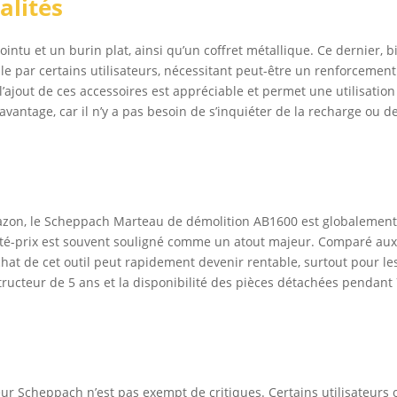
alités
ntu et un burin plat, ainsi qu’un coffret métallique. Ce dernier, b
ile par certains utilisateurs, nécessitant peut-être un renforcement
ajout de ces accessoires est appréciable et permet une utilisation
avantage, car il n’y a pas besoin de s’inquiéter de la recharge ou d
azon, le Scheppach Marteau de démolition AB1600 est globalemen
alité-prix est souvent souligné comme un atout majeur. Comparé au
chat de cet outil peut rapidement devenir rentable, surtout pour le
ructeur de 5 ans et la disponibilité des pièces détachées pendant
r Scheppach n’est pas exempt de critiques. Certains utilisateurs 