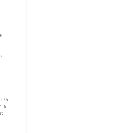
a
é
e
s
ar sa
 la
st