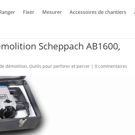
Ranger
Fixer
Mesurer
Accessoires de chantiers
émolition Scheppach AB1600,
de démolition
,
Outils pour perforer et percer
|
0 commentaires