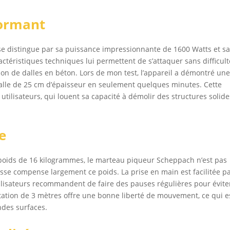
allique robuste (couleur du coffret métallique : bleu).
formant
 distingue par sa puissance impressionnante de 1600 Watts et s
ractéristiques techniques lui permettent de s’attaquer sans difficult
on de dalles en béton. Lors de mon test, l’appareil a démontré un
 dalle de 25 cm d’épaisseur en seulement quelques minutes. Cette
utilisateurs, qui louent sa capacité à démolir des structures solide
e
 poids de 16 kilogrammes, le marteau piqueur Scheppach n’est pas
tesse compense largement ce poids. La prise en main est facilitée p
lisateurs recommandent de faire des pauses régulières pour éviter
ntation de 3 mètres offre une bonne liberté de mouvement, ce qui e
ndes surfaces.