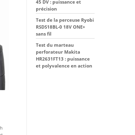
45 DV : puissance et
précision
Test de la perceuse Ryobi
RSDS18BL-0 18V ONE+
sans fil
Test du marteau
perforateur Makita
HR2631FT13 : puissance
et polyvalence en action
ch
et