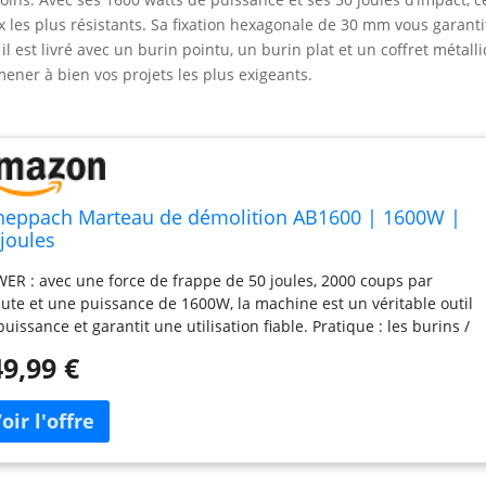
x les plus résistants. Sa fixation hexagonale de 30 mm vous garanti
 il est livré avec un burin pointu, un burin plat et un coffret métall
ener à bien vos projets les plus exigeants.
heppach Marteau de démolition AB1600 | 1600W |
 joules
ER : avec une force de frappe de 50 joules, 2000 coups par
ute et une puissance de 1600W, la machine est un véritable outil
puissance et garantit une utilisation fiable. Pratique : les burins /
util peuvent être changés facilement et rapidement, ce qui vous
9,99 €
sse plus de temps pour vos travaux de démolition. Confort : grâce
a poignée en D avec amortissement des vibrations (soft-grip), vous
vez travailler sans vous fatiguer, même sur une longue période.
pact : la construction fine permet de travailler même dans des
es difficiles d'accès. Fréquence : 50 Hz Livraison : le marteau est
ré avec un jeu de burins solides (1x pointu, 1x plat) dans un coffret