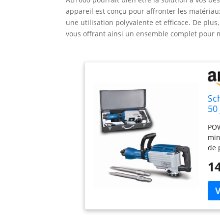
appareil est conçu pour affronter les matériau
une utilisation polyvalente et efficace. De plus,
vous offrant ainsi un ensemble complet pour m
Sc
50
POW
min
de 
l'o
14
lai
à l
pou
Com
zon
liv