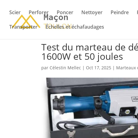
Scier
Perforer
Poncer
Nettoyer
Peindre
Transporter
Échelles et échafaudages
Test du marteau de d
1600W et 50 joules
par
Célestin Mellec
|
Oct 17, 2025
|
Marteaux 