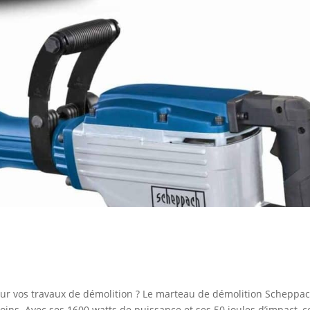
pour vos travaux de démolition ? Le marteau de démolition Scheppa
oins. Avec ses 1600 watts de puissance et ses 50 joules d’impact, c